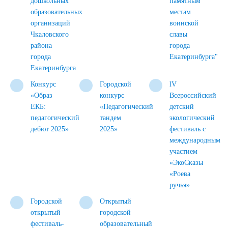
дошкольных
памятным
образовательных
местам
организаций
воинской
Чкаловского
славы
района
города
города
Екатеринбурга"
Екатеринбурга
Конкурс
Городской
lV
«Образ
конкурс
Всероссийский
ЕКБ:
«Педагогический
детский
педагогический
тандем
экологический
дебют 2025»
2025»
фестиваль c
международным
участием
«ЭкоСказы
«Роева
ручья»
Городской
Открытый
открытый
городской
фестиваль-
образовательный