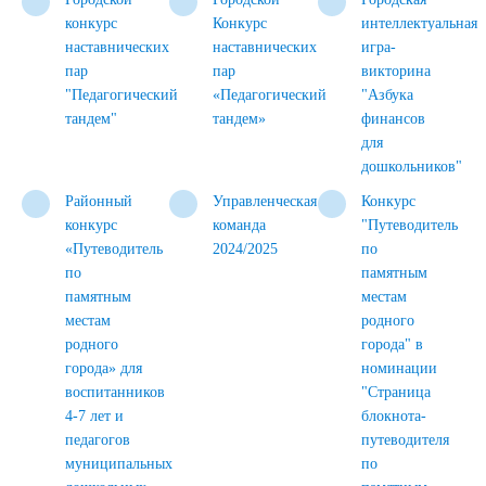
конкурс
Конкурс
интеллектуальная
наставнических
наставнических
игра-
пар
пар
викторина
"Педагогический
«Педагогический
"Азбука
тандем"
тандем»
финансов
для
дошкольников"
Районный
Управленческая
Конкурс
конкурс
команда
"Путеводитель
«Путеводитель
2024/2025
по
по
памятным
памятным
местам
местам
родного
родного
города" в
города» для
номинации
воспитанников
"Страница
4-7 лет и
блокнота-
педагогов
путеводителя
муниципальных
по