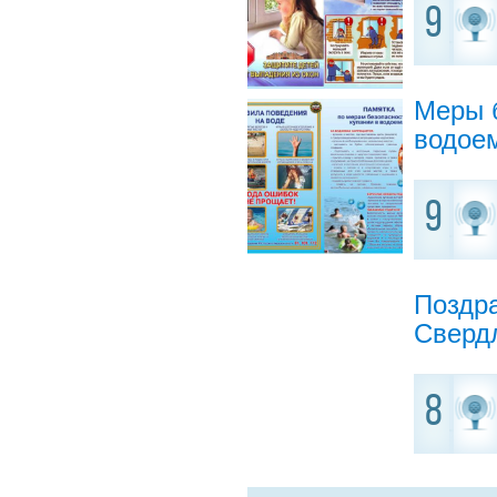
9
Меры б
водое
9
Поздр
Сверд
8