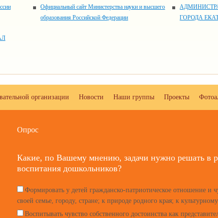
ссии
Официальный сайт Министерства науки и высшего
АДМИНИСТР
образования Российской Федерации
ГОРОДА ЕКА
АЛ
овательной организации
Новости
Наши группы
Проекты
Фотоа
Опрос
Какие, по Вашему мнению, задачи нужно решать в р
воспитания дошкольников?
Формировать у детей гражданско-патриотическое отношение и ч
своей семье, городу, стране; к природе родного края; к культурном
Воспитывать чувство собственного достоинства как представите