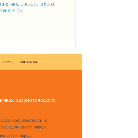
АЦИЯ ЧКАЛОВСКОГО РАЙОНА
ТЕРИНБУРГА
льбомы
Контакты
амках патриотического
увство сопричастности: к
у наследию своего народа
лей своего народа