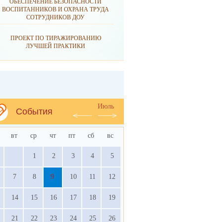
ОБЕСПЕЧЕНИЕ БЕЗОПАСНОСТИ
ВОСПИТАННИКОВ И ОХРАНА ТРУДА
СОТРУДНИКОВ ДОУ
ПРОЕКТ ПО ТИРАЖИРОВАНИЮ
ЛУЧШЕЙ ПРАКТИКИ
Июль
События
вт
ср
чт
пт
сб
вс
1
2
3
4
5
7
8
9
10
11
12
14
15
16
17
18
19
21
22
23
24
25
26