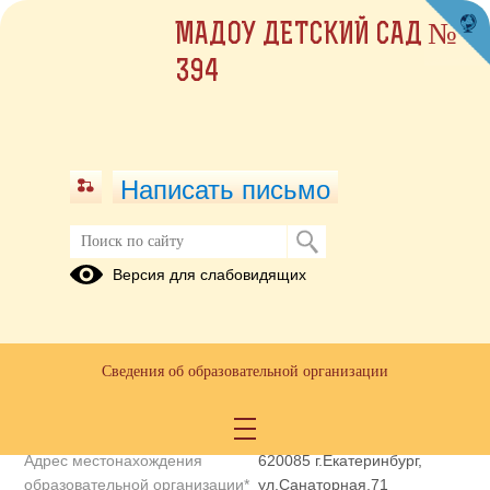
МАДОУ ДЕТСКИЙ САД №
394
Написать письмо
Полное наименование
Муниципальное автономное
Версия для слабовидящих
образовательной организации*
дошкольное
образовательное
учреждение детский сад №
394
Сведения об образовательной организации
Сокращенное наименование
МАДОУ детский сад № 394
образовательной организации*
Адрес местонахождения
620085 г.Екатеринбург,
образовательной организации*
ул.Санаторная,71