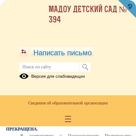
МАДОУ ДЕТСКИЙ САД №
394
Написать письмо
Информация для родителей!
Версия для слабовидящих
02.02.2022
Уважаемые родители, доводим до Вашего сведения!
С 1 января 2022 года на территории Свердловской области работает
Сведения об образовательной организации
новая информационная система в дополнительном образовании –
«Навигатор дополнительного образования детей».
РАБОТА В СТАРОЙ СИСТЕМЕ ПФДО (https://66.pfdo.ru)
ПРЕКРАЩЕНА.
В соответствии с Постановлением Правительства