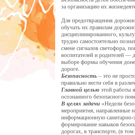
за организацию их жизнедеят
Для предотвращения дорожно
обучать их правилам дорожно
дисциплинированного, культу
трудно самостоятельно позна
смене сигналов светофора, по
воспитателей и родителей — д
выборе формы обучения донес
дороге.
Безопасность
– это не прост
правильно вести себя в разли
Главной целью
этой работы я
осознанного безопасного пове
В целях задачи
«Недели безо
мероприятия, направленные 
информационную санитарно-э
формирование навыков безопа
дорогах, в транспорте, (в том