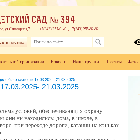
ЕТСКИЙ САД № 394
рг, ул.Санаторная,71
+7(343) 255-01-01, +7(343) 255-92-92
сать письмо
овательной организации
Новости
Наши группы
Проекты
Фотоа
еля безопасности 17.03.2025- 21.03.2025
17.03.2025- 21.03.2025
стема условий, обеспечивающих охрану
бы они ни находились: дома, в школе, в
дворе, при переходе дороги, катании на коньках
ее.
ают взрослые, которые несут ответственность