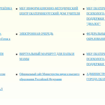
РЕБЁНКА
МБУ ИНФОРМАЦИОННО-МЕТОДИЧЕСКИЙ
МБУ ЕКАТЕР
ЦЕНТР ЕКАТЕРИНБУРГСКИЙ ДОМ УЧИТЕЛЯ
ПСИХОЛОГО
ПОДДЕРЖКИ
"ДИАЛОГ"
-
ЭЛЕКТРОННАЯ ОЧЕРЕДЬ
ФЕДЕРАЛЬНЫ
Готов к
ОБРАЗОВАН
ТИ
ВИРТУАЛЬНЫЙ МАРШРУТ ДЛЯ ПАПЫ И
МБУ ЕКАТЕР
МАМЫ
ПСИХОЛОГО
ПОДДЕРЖКИ 
ссии
Официальный сайт Министерства науки и высшего
АДМИНИСТР
образования Российской Федерации
ГОРОДА ЕКА
АЛ