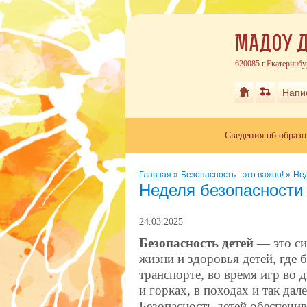
МАДОУ Д
620085 г.Екатеринбу
Напи
Сведения об образ
Главная
»
Безопасность - это важно!
»
Нед
Неделя безопасности 
24.03.2025
Безопасность детей
— это си
жизни и здоровья детей, где 
транспорте, во время игр во 
и горках, в походах и так дал
Безопасность детей обеспечив