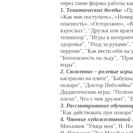
через такие формы работы ка
1. Тематические беседы:
«Пр
«Как мне поступить», «Номер
опасность», «Осторожно», «К
взрослых", "Друзья или враги
телевизор", "Игры в интернет
здоровье", "Уход за руками",
перроне", "Как вести себя на 
"Безопасность на льду", "Пра
воды".
2. Сюжетно – ролевые игры
кастрюлю на плите", "Бабушк
пожаре", "Доктор Неболейка"
Дидактические игры: "Полезно
плохо", Что с чем дружит", "
3. Рассматривание обучаю
"Как действовать при пожаре"
4. Чтение художественной
Михалков "Улица моя", Н. Но
Н. Некрасов "Дед Мазай и за