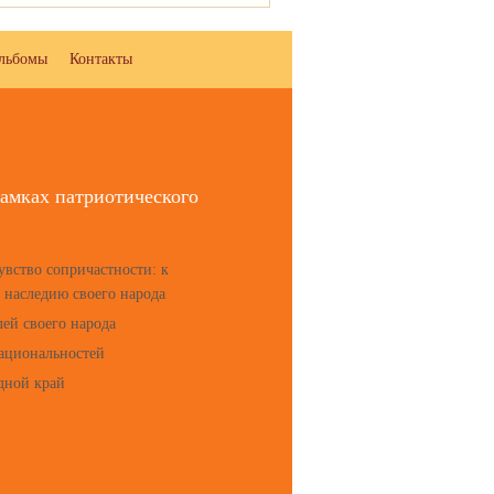
льбомы
Контакты
амках патриотического
увство сопричастности: к
у наследию своего народа
лей своего народа
национальностей
одной край