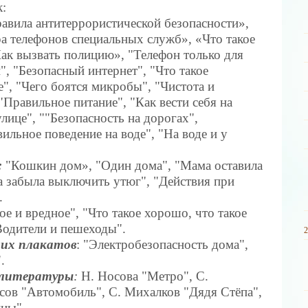
к:
авила антитеррористической безопасности»,
а телефонов специальных служб», «Что такое
ак вызвать полицию», "Телефон только для
", "Безопасный интернет", "Что такое
е", "Чего боятся микробы", "Чистота и
 "Правильное питание", "Как вести себя на
улице", ""Безопасность на дорогах",
вильное поведение на воде", "На воде и у
:
"Кошкин дом», "Один дома", "Мама оставила
а забыла выключить утюг", "Действия при
.
е и вредное", "Что такое хорошо, что такое
Водители и пешеходы".
щих плакатов
: "Электробезопасность дома",
.
 литературы
:
Н. Носова "Метро", С.
сов "Автомобиль", С. Михалков "Дядя Стёпа",
йцы".