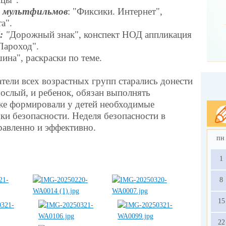
х мультфильмов
: "Фиксики. Интернет",
а".
:
"
Дорожный знак", конспект НОД аппликация
Пароход".
на", раскраски по теме.
атели всех возрастных групп старались донести
рослый, и ребенок, обязан выполнять
кже формировали у детей необходимые
ки безопасности. Неделя безопасности в
равленно и эффективно.
пн
1
8
15
22