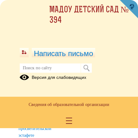
МАДОУ ДЕТСКИЙ САД №
394
Написать письмо
"Финансовая безопасность для всей
Версия для слабовидящих
семьи"
Материалы
для
Сведения об образовательной организации
проведения
лекции на
Всероссийской
просветительской
эстафете