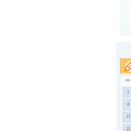
пн
1
8
15
22