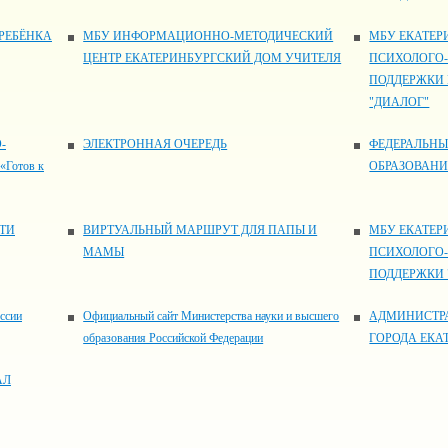
РЕБЁНКА
МБУ ИНФОРМАЦИОННО-МЕТОДИЧЕСКИЙ
МБУ ЕКАТЕР
ЦЕНТР ЕКАТЕРИНБУРГСКИЙ ДОМ УЧИТЕЛЯ
ПСИХОЛОГО
ПОДДЕРЖКИ
"ДИАЛОГ"
-
ЭЛЕКТРОННАЯ ОЧЕРЕДЬ
ФЕДЕРАЛЬНЫ
Готов к
ОБРАЗОВАН
ТИ
ВИРТУАЛЬНЫЙ МАРШРУТ ДЛЯ ПАПЫ И
МБУ ЕКАТЕР
МАМЫ
ПСИХОЛОГО
ПОДДЕРЖКИ 
ссии
Официальный сайт Министерства науки и высшего
АДМИНИСТР
образования Российской Федерации
ГОРОДА ЕКА
АЛ