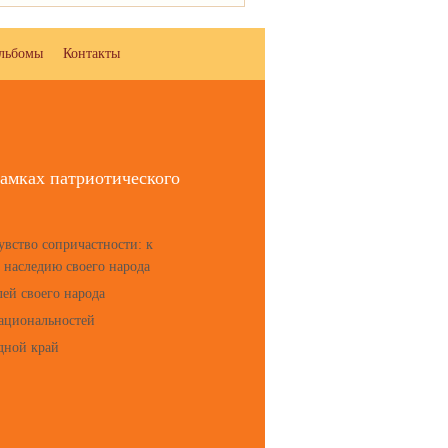
льбомы
Контакты
амках патриотического
увство сопричастности: к
у наследию своего народа
лей своего народа
национальностей
одной край