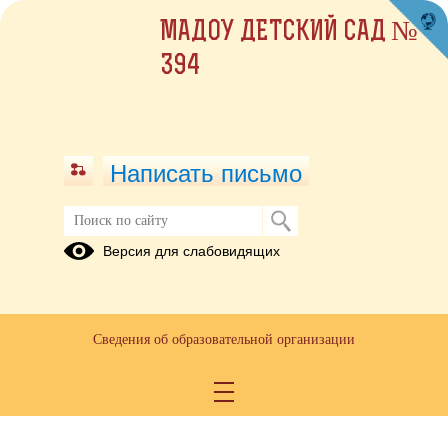
МАДОУ ДЕТСКИЙ САД №
394
Написать письмо
Версия для слабовидящих
Материально-техническое
обеспечение образовательной
деятельности, в том числе в
отношении инвалидов и лиц с
Сведения об образовательной организации
ограниченными возможностями
здоровья