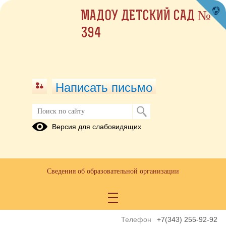
МАДОУ ДЕТСКИЙ САД №
394
Написать письмо
Версия для слабовидящих
Заведующий
Электронная
приемная
Пономарёва
Анастасия
Сведения об образовательной организации
Дмитриевна
E-mail
mdou394@eduekb.ru
Телефон
+7(343) 255-92-92