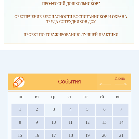
ПРОФЕССИЙ ДОШКОЛЬНИКОВ"
ОБЕСПЕЧЕНИЕ БЕЗОПАСНОСТИ ВОСПИТАННИКОВ И ОХРАНА
ТРУДА СОТРУДНИКОВ ДОУ
ПРОЕКТ ПО ТИРАЖИРОВАНИЮ ЛУЧШЕЙ ПРАКТИКИ
Июнь
События
пн
вт
ср
чт
пт
сб
вс
1
2
3
4
5
6
7
8
9
10
11
12
13
14
15
16
17
18
19
20
21