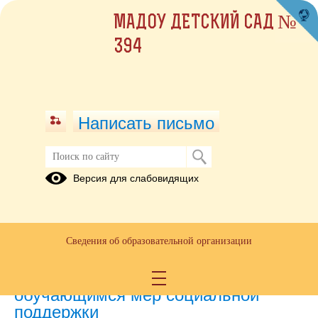
МАДОУ ДЕТСКИЙ САД №
394
Написать письмо
Версия для слабовидящих
Наличие и условия предоставления
обучающимся стипендий
Не предоставляется
Сведения об образовательной организации
Наличие и условия предоставления
обучающимся мер социальной
поддержки