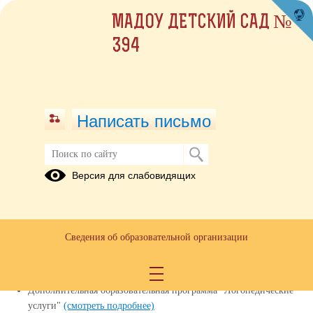
МАДОУ ДЕТСКИЙ САД №
394
Написать письмо
Версия для слабовидящих
Реализуемые образовательные
программы
Образовательная программа дошкольного образования МАДОУ
Сведения об образовательной организации
№ 394
(смотреть подробнее)
Дополнительная образовательная программа Английский язык
(смотреть подробнее)
Дополнительная образовательная программа "Логопедические
услуги"
(смотреть подробнее)